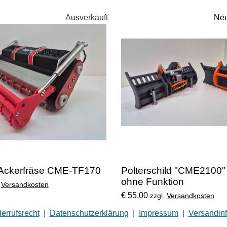
Ausverkauft
Neu
 Ackerfräse CME-TF170
Polterschild "CME2100"
ohne Funktion
.
Versandkosten
€ 55,00
zzgl.
Versandkosten
errufsrecht
|
Datenschutzerklärung
|
Impressum
|
Versandin