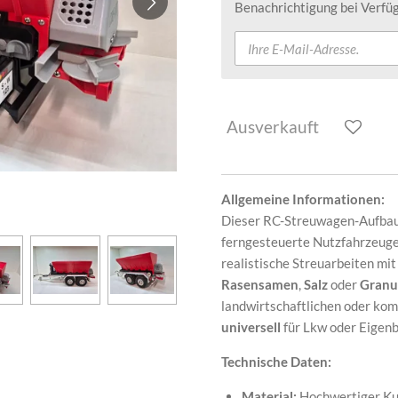
Benachrichtigung bei Verfüg
Ausverkauft
Allgemeine Informationen:
Dieser RC-Streuwagen-Aufbau i
ferngesteuerte Nutzfahrzeug
realistische Streuarbeiten mi
Rasensamen
,
Salz
oder
Granu
landwirtschaftlichen oder ko
universell
für Lkw oder Eigen
Technische Daten:
Material:
Hochwertiger Kun