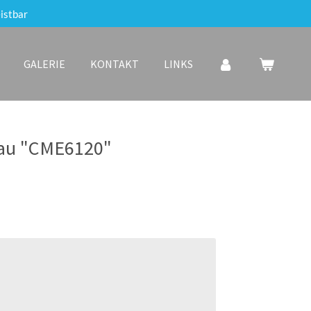
istbar
GALERIE
KONTAKT
LINKS
au "CME6120"