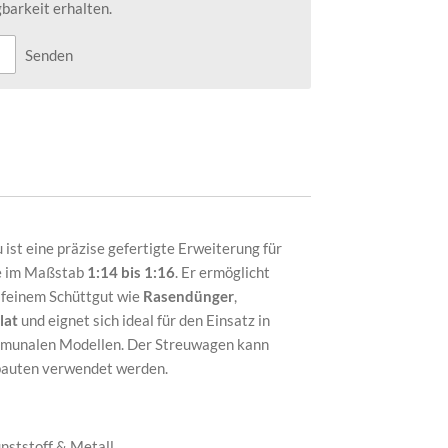
barkeit erhalten.
Senden
st eine präzise gefertigte Erweiterung für
e im Maßstab
1:14 bis 1:16
. Er ermöglicht
t feinem Schüttgut wie
Rasendünger
,
lat
und eignet sich ideal für den Einsatz in
mmunalen Modellen. Der Streuwagen kann
bauten verwendet werden.
ststoff & Metall