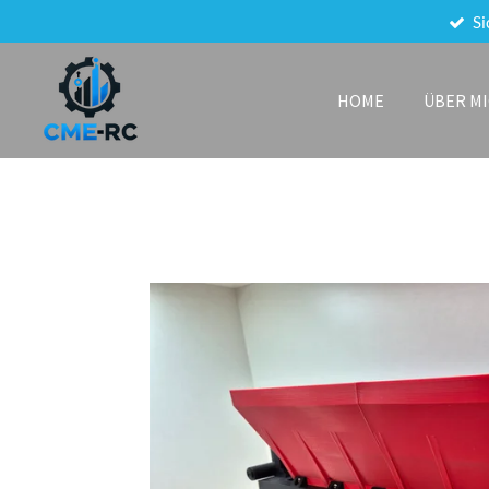
Si
Zum
Hauptinhalt
springen
HOME
ÜBER M