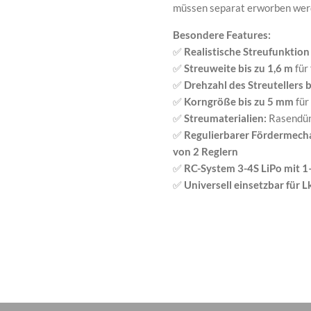
müssen separat erworben wer
Besondere Features:
✅
Realistische Streufunktion
✅
Streuweite bis zu 1,6 m
für
✅
Drehzahl des Streutellers 
✅
Korngröße bis zu 5 mm
für
✅
Streumaterialien:
Rasendüng
✅
Regulierbarer Fördermech
von 2 Reglern
✅
RC-System 3-4S LiPo mit 
✅
Universell einsetzbar für 