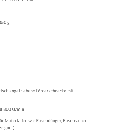
850 g
risch angetriebene Förderschnecke mit
zu 800 U/min
ür Materialien wie Rasendünger, Rasensamen,
eeignet)