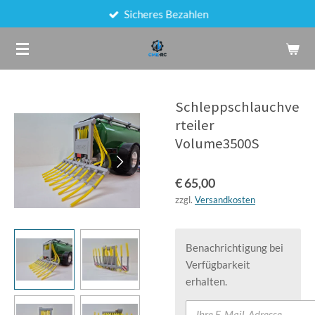
Sicheres Bezahlen
Zum
Hauptinhalt
springen
Schleppschlauchve
rteiler
Volume3500S
€ 65,00
zzgl.
Versandkosten
Benachrichtigung bei
Verfügbarkeit
erhalten.