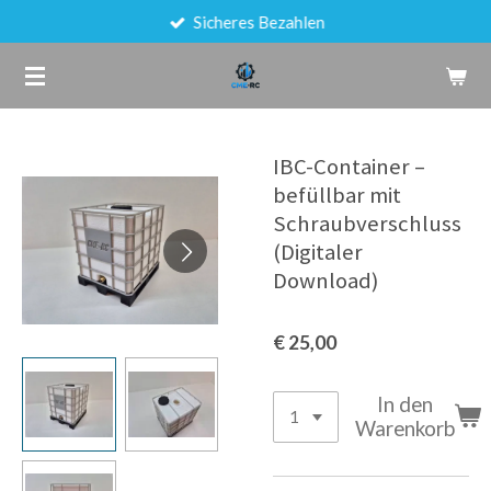
Sicheres Bezahlen
Zum
Hauptinhalt
springen
IBC-Container –
befüllbar mit
Schraubverschluss
(Digitaler
Download)
€ 25,00
In den
Warenkorb