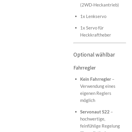
(2WD-Heckantrieb)
1x Lenkservo
1x Servo für
Heckkraftheber
Optional wählbar
Fahrregler
Kein Fahrregler
–
Verwendung eines
eigenen Reglers
möglich
Servonaut S22
–
hochwertige,
feinfühlige Regelung