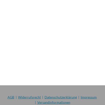
AGB
|
Widerrufsrecht
|
Datenschutzerklärung
|
Impressum
|
Versandinformationen